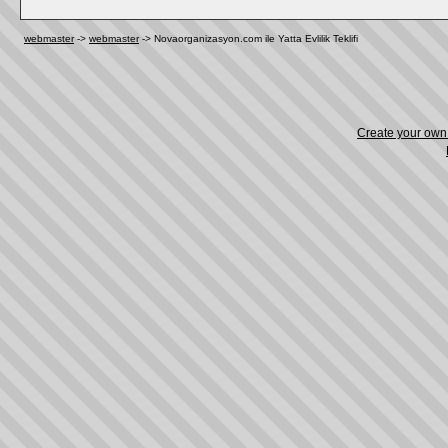
webmaster
->
webmaster
->
Novaorganizasyon.com ile Yatta Evlilik Teklifi
Create your ow