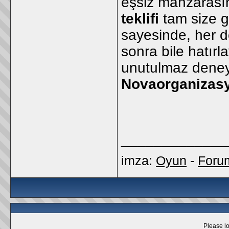
eşsiz manzarası
teklifi
tam size g
sayesinde, her d
sonra bile hatır
unutulmaz deneyi
Novaorganizas
_____________
imza:
Oyun
-
Foru
Please lo