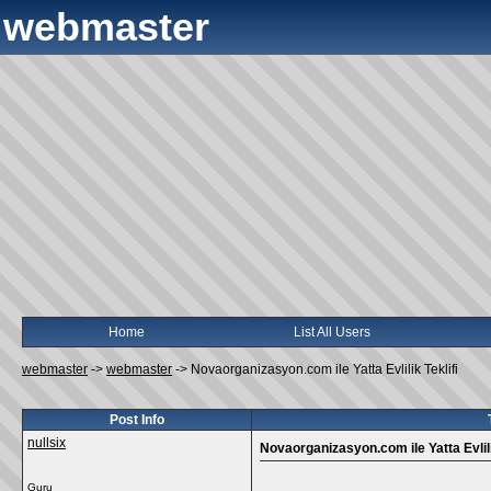
webmaster
Home
List All Users
webmaster
->
webmaster
->
Novaorganizasyon.com ile Yatta Evlilik Teklifi
Post Info
nullsix
Novaorganizasyon.com ile Yatta Evlili
Guru