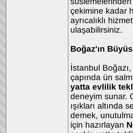
süslemelerinden 
çekimine kadar he
ayrıcalıklı hizme
ulaşabilirsiniz.
Boğaz'ın Büyüsü
İstanbul Boğazı, 
çapında ün salmı
yatta evlilik tekl
deneyim sunar. 
ışıkları altında 
demek, unutulmaz 
için hazırlayan
N