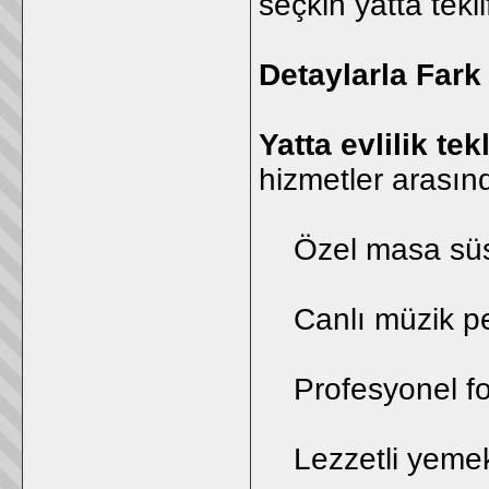
seçkin yatta tekli
Detaylarla Fark
Yatta evlilik tekl
hizmetler arasın
Özel masa süsl
Canlı müzik perf
Profesyonel fot
Lezzetli yemek 