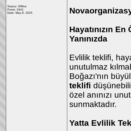
Status: Offline
Novaorganizasyo
Posts: 3441
Date:
May 8, 2025
Hayatınızın En
Yanınızda
Evlilik teklifi, h
unutulmaz kılmak
Boğazı'nın büyül
teklifi
düşünebili
özel anınızı unu
sunmaktadır.
Yatta Evlilik Te