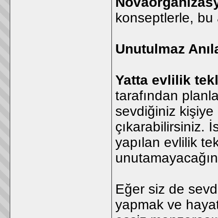
Novaorganizas
konseptlerle, b
Unutulmaz Anıla
Yatta evlilik tekl
tarafından planl
sevdiğiniz kişiye
çıkarabilirsiniz. 
yapılan evlilik te
unutamayacağınız
Eğer siz de sevdi
yapmak ve hayatı