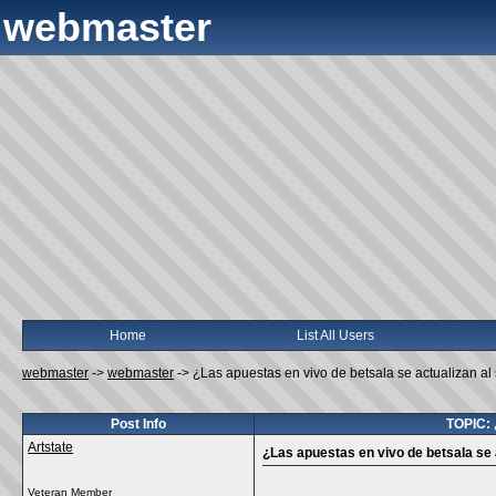
webmaster
Home
List All Users
webmaster
->
webmaster
->
¿Las apuestas en vivo de betsala se actualizan a
Post Info
TOPIC: 
Artstate
¿Las apuestas en vivo de betsala se
Veteran Member