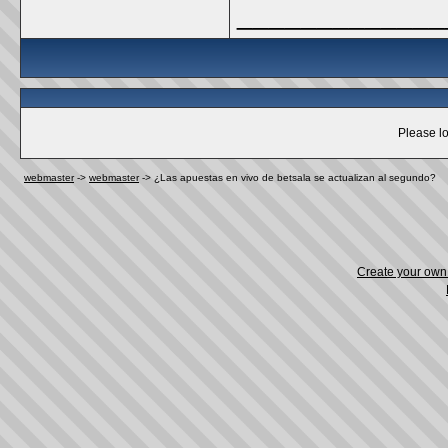
_____________
Please lo
webmaster
->
webmaster
->
¿Las apuestas en vivo de betsala se actualizan al segundo?
Create your ow