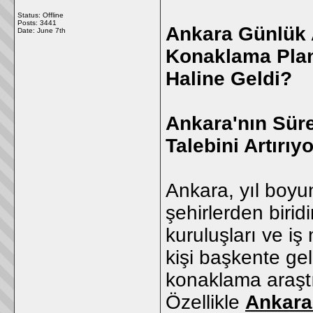
Status: Offline
Posts: 3441
Ankara Günlük 
Date:
June 7th
Konaklama Plan
Haline Geldi?
Ankara'nın Süre
Talebini Artırıyo
Ankara, yıl boyun
şehirlerden birid
kuruluşları ve i
kişi başkente gel
konaklama araştır
Özellikle
Ankara 