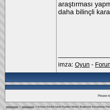
araştırması yap
daha bilinçli kar
_____________
imza:
Oyun
-
Foru
Please lo
webmaster
->
webmaster
->
Ankara Günlük Apart Fiyatları Neden Başkentte Konaklama Planl