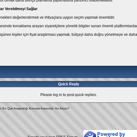
ahibi olmak daha bilinçli planlama yapılmasına yardımcı olabilmektedir.
ar Verebilmeyi Sağlar
çenekleri değerlendirmek ve ihtiyaçlara uygun seçim yapmak önemlidir.
lgesinde konaklama arayan ziyaretçilere yönelik bilgiler sunan önemli platformlardan
nen kişiler için fiyat araştırması yapmak, bütçeyi daha doğru yönetmeye ve daha b
Quick Reply
Please log in to post quick replies.
n En Çok Araştırdığı Konular Arasında Yer Alıyor?