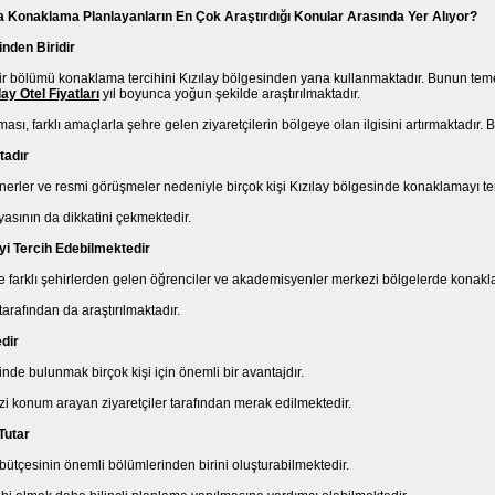
da Konaklama Planlayanların En Çok Araştırdığı Konular Arasında Yer Alıyor?
nden Biridir
bir bölümü konaklama tercihini Kızılay bölgesinden yana kullanmaktadır. Bunun te
lay Otel Fiyatları
yıl boyunca yoğun şekilde araştırılmaktadır.
ması, farklı amaçlarla şehre gelen ziyaretçilerin bölgeye olan ilgisini artırmaktadır
tadır
nerler ve resmi görüşmeler nedeniyle birçok kişi Kızılay bölgesinde konaklamayı ter
yasının da dikkatini çekmektedir.
i Tercih Edebilmektedir
yle farklı şehirlerden gelen öğrenciler ve akademisyenler merkezi bölgelerde konakl
 tarafından da araştırılmaktadır.
edir
nde bulunmak birçok kişi için önemli bir avantajdır.
zi konum arayan ziyaretçiler tarafından merak edilmektedir.
Tutar
ütçesinin önemli bölümlerinden birini oluşturabilmektedir.