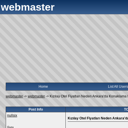
webmaster
Home
List All Users
webmaster
->
webmaster
->
Kızılay Otel Fiyatları Neden Ankara'da Konaklama 
Post Info
TO
nullsix
Kızılay Otel Fiyatları Neden Ankara'
Guru