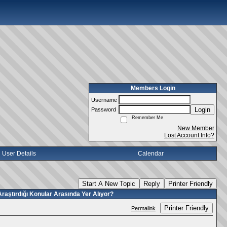
Members Login
Username
Login
Password
Remember Me
New Member
Lost Account Info?
User Details
Calendar
Start A New Topic
Reply
Printer Friendly
raştırdığı Konular Arasında Yer Alıyor?
Printer Friendly
Permalink