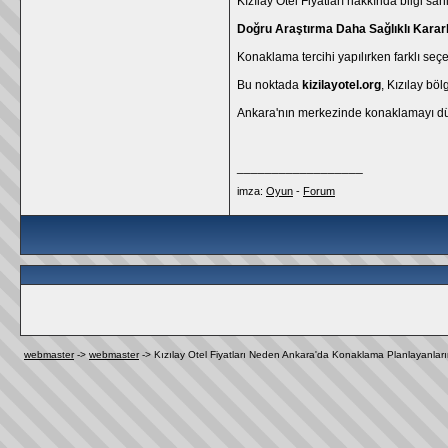
Kızılay Otel Fiyatları hakkında bilgi s
Doğru Araştırma Daha Sağlıklı Kararl
Konaklama tercihi yapılırken farklı se
Bu noktada
kizilayotel.org
, Kızılay bö
Ankara'nın merkezinde konaklamayı düşü
__________________
imza:
Oyun
-
Forum
webmaster
->
webmaster
->
Kızılay Otel Fiyatları Neden Ankara'da Konaklama Planlayanları