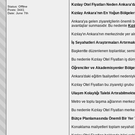
Kızılay Otel Fiyatları Neden Ankara'
Status: Offline
Posts: 3441
Kızılay Ankara'nın En Yoğun Bölgeleri
Date:
June 7th
Ankara'ya gelen ziyaretçilerin önemli 
avantajlar sunmasıdır. Bu nedenle
Kızı
Kızılay'ın Ankara'nın merkezinde yer al
İş Seyahatleri Araştırmaları Artırmak
Başkentte düzenlenen toplantılar, semi
Bu nedenle Kızılay Otel Fiyatları iş dün
Öğrenciler ve Akademisyenler Bölgey
Ankara'daki eğitim faaliyetleri nedeni
Kızılay Otel Fiyatları bu ziyaretçi grubu
Ulaşım Kolaylığı Talebi Artırabilmekt
Metro ve toplu taşıma ağlarının merkezi
Bu nedenle Kızılay Otel Fiyatları merke
Bütçe Planlamasında Önemli Bir Yer 
Konaklama maliyetleri toplam seyahat b