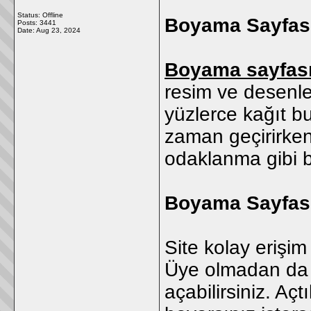
Status: Offline
Boyama Sayfası
Posts: 3441
Date:
Aug 23, 2024
Boyama sayfas
resim ve desenler
yüzlerce kağıt b
zaman geçirirken
odaklanma gibi be
Boyama Sayfası
Site kolay erişim
Üye olmadan da r
açabilirsiniz. Aç