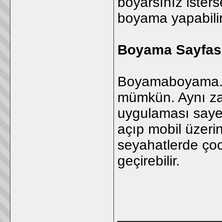
boyarsınız ister
boyama yapabilir
Boyama Sayfası
Boyamaboyama.c
mümkün. Aynı za
uygulaması saye
açıp mobil üzeri
seyahatlerde çoc
geçirebilir.
_____________