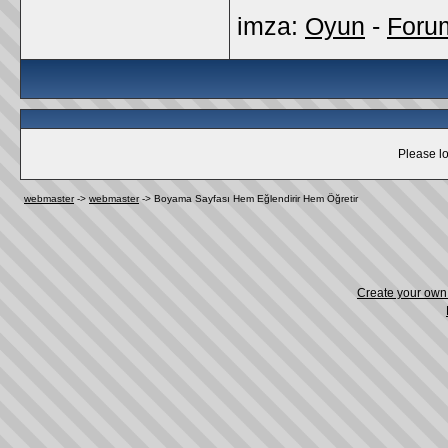
imza:
Oyun
-
Foru
Please lo
webmaster
->
webmaster
->
Boyama Sayfası Hem Eğlendirir Hem Öğretir
Create your ow