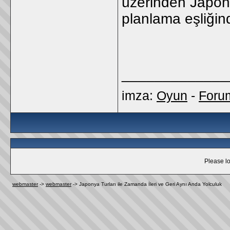
üzerinden Japony
planlama eşliğind
_____________
imza:
Oyun
-
Foru
Please lo
webmaster
->
webmaster
->
Japonya Turları ile Zamanda İleri ve Geri Aynı Anda Yolculuk