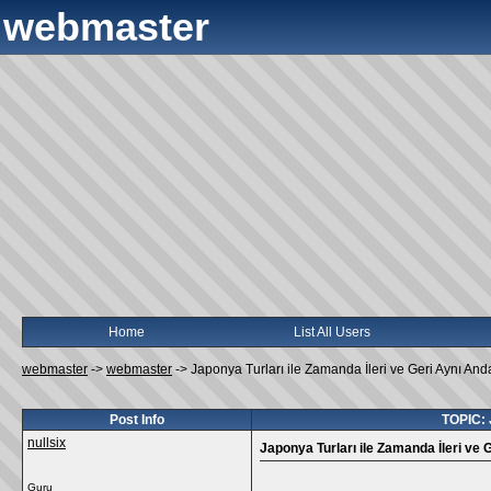
webmaster
Home
List All Users
webmaster
->
webmaster
->
Japonya Turları ile Zamanda İleri ve Geri Aynı And
Post Info
TOPIC: 
nullsix
Japonya Turları ile Zamanda İleri ve 
Guru