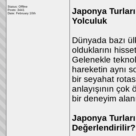
Status: Offline
Japonya Turları
Posts: 3441
Date:
February 10th
Yolculuk
Dünyada bazı ülkel
olduklarını hisset
Gelenekle teknolo
hareketin aynı s
bir seyahat rotas
anlayışının çok 
bir deneyim alan
Japonya Turları
Değerlendirilir?