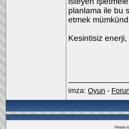
isteyen işletmele
planlama ile bu
etmek mümkündü
Kesintisiz enerji,
_____________
imza:
Oyun
-
Foru
Please lo