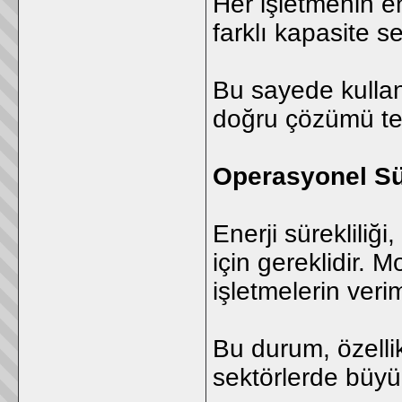
Her işletmenin ene
farklı kapasite se
Bu sayede kullan
doğru çözümü ter
Operasyonel Sür
Enerji sürekliliğ
için gereklidir. M
işletmelerin verimli
Bu durum, özell
sektörlerde büyü