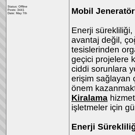
Status: Offline
Mobil Jeneratör 
Posts: 3441
Date:
May 7th
Enerji sürekliliğ
avantaj değil, ç
tesislerinden or
geçici projelere 
ciddi sorunlara y
erişim sağlayan
önem kazanmakt
Kiralama
hizmeti
işletmeler için gü
Enerji Süreklil