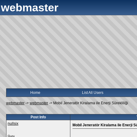
webmaster
Home
List All Users
webmaster
->
webmaster
->
Mobil Jeneratör Kiralama ile Enerji Sürekliliği
Post Info
nullsix
Mobil Jeneratör Kiralama ile Enerji Sü
Guru