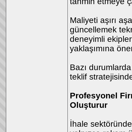
tahmin etmeye çal
Maliyeti aşırı aş
güncellemek tekn
deneyimli ekipler
yaklaşımına önem
Bazı durumlarda s
teklif stratejisi
Profesyonel Fir
Oluşturur
İhale sektöründe