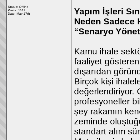
Status: Offline
Yapım İşleri Sı
Posts: 3441
Date:
May 17th
Neden Sadece 
“Senaryo Yönet
Kamu ihale sektö
faaliyet gösteren 
dışarıdan göründ
Birçok kişi ihalel
değerlendiriyor.
profesyoneller bi
şey rakamın kend
zeminde oluştuğu
standart alım sür