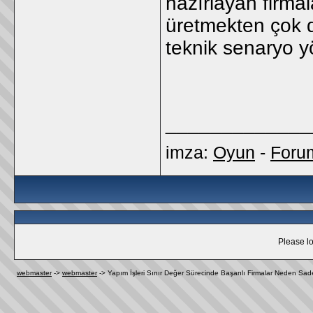
hazırlayan firma
üretmekten çok 
teknik senaryo y
_____________
imza:
Oyun
-
Foru
Please lo
webmaster
->
webmaster
->
Yapım İşleri Sınır Değer Sürecinde Başarılı Firmalar Neden 