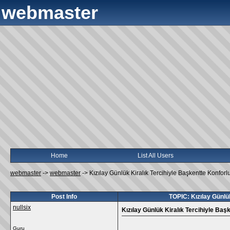
webmaster
Home
List All Users
webmaster
->
webmaster
->
Kızılay Günlük Kiralık Tercihiyle Başkentte Konfor
Post Info
TOPIC: Kızılay Günlü
nullsix
Kızılay Günlük Kiralık Tercihiyle Ba
Guru