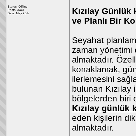
Status: Offline
Kızılay Günlük 
Posts: 3441
Date:
May 25th
ve Planlı Bir 
Seyahat planlam
zaman yönetimi e
almaktadır. Özel
konaklamak, günl
ilerlemesini sağ
bulunan Kızılay 
bölgelerden biri
Kızılay günlük k
eden kişilerin di
almaktadır.