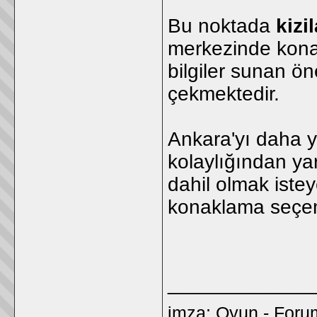
Bu noktada
kizi
merkezinde konak
bilgiler sunan ön
çekmektedir.
Ankara'yı daha 
kolaylığından ya
dahil olmak isteye
konaklama seçen
_____________
imza:
Oyun
-
Foru