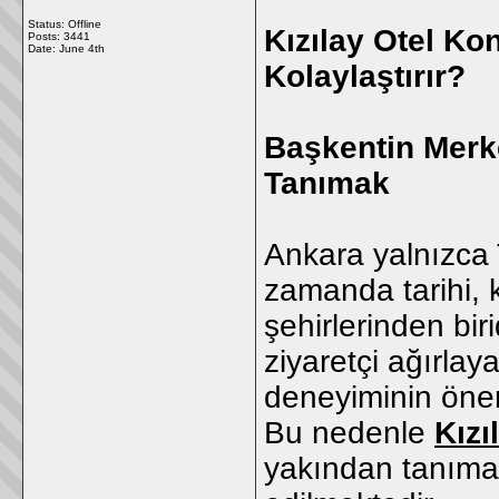
Status: Offline
Kızılay Otel Ko
Posts: 3441
Date:
June 4th
Kolaylaştırır?
Başkentin Merk
Tanımak
Ankara yalnızca 
zamanda tarihi, 
şehirlerinden bir
ziyaretçi ağırla
deneyiminin önem
Bu nedenle
Kızı
yakından tanımak 