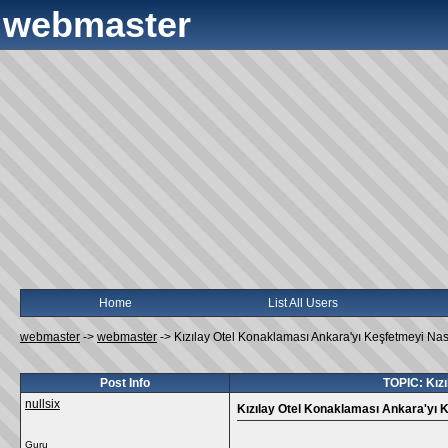
webmaster
Home
List All Users
webmaster
->
webmaster
->
Kızılay Otel Konaklaması Ankara'yı Keşfetmeyi Nası
Post Info
TOPIC: Kızı
nullsix
Kızılay Otel Konaklaması Ankara'yı K
Guru