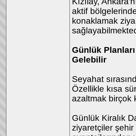
Kızılay, Ankara'
aktif bölgelerind
konaklamak ziyar
sağlayabilmekted
Günlük Planlar
Gelebilir
Seyahat sırasınd
Özellikle kısa sü
azaltmak birçok ki
Günlük Kiralık D
ziyaretçiler şeh