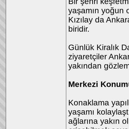
Bir şehri keşfetm
yaşamın yoğun o
Kızılay da Ankara
biridir.
Günlük Kiralık Da
ziyaretçiler Anka
yakından gözlem
Merkezi Konumun
Konaklama yapıl
yaşamı kolaylaştı
ağlarına yakın o