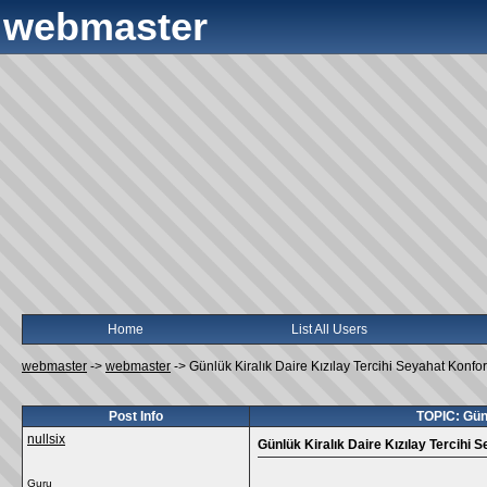
webmaster
Home
List All Users
webmaster
->
webmaster
->
Günlük Kiralık Daire Kızılay Tercihi Seyahat Konfor
Post Info
TOPIC: Günl
nullsix
Günlük Kiralık Daire Kızılay Tercihi 
Guru