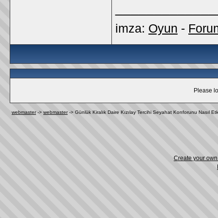
_____________
imza:
Oyun
-
Foru
Please lo
webmaster
->
webmaster
->
Günlük Kiralık Daire Kızılay Tercihi Seyahat Konforunu Nasıl Etk
Create your ow